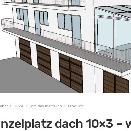
ber 10, 2024
Tomislav marcelino
Produkte
inzelplatz dach 10×3 – w