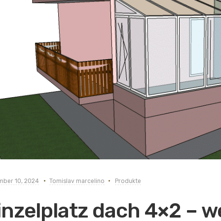
ber 10, 2024
Tomislav marcelino
Produkte
inzelplatz dach 4×2 – we