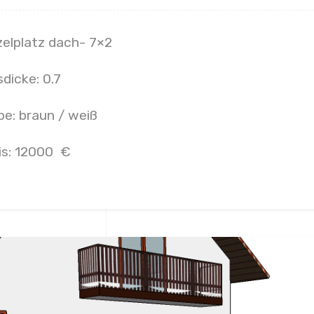
zelplatz dach- 7×2
sdicke: 0.7
be: braun / weiß
is: 12000 €