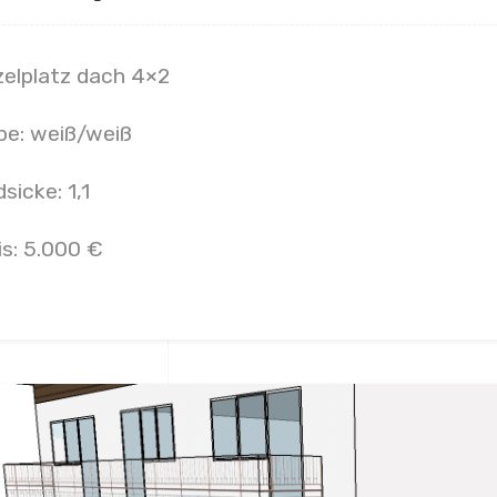
zelplatz dach 4×2
be: weiß/weiß
sicke: 1,1
is: 5.000 €