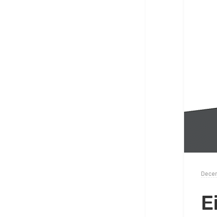
Decem
E