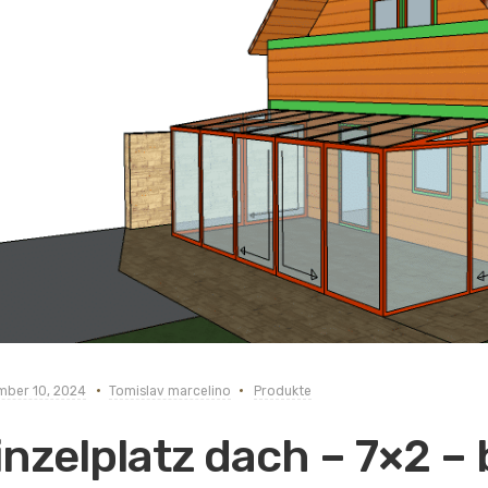
ber 10, 2024
Tomislav marcelino
Produkte
inzelplatz dach – 7×2 –