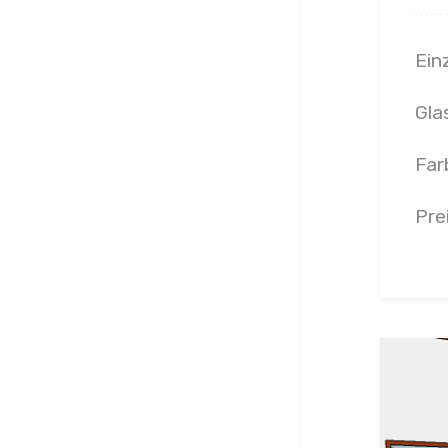
Ein
Gla
Far
Pre