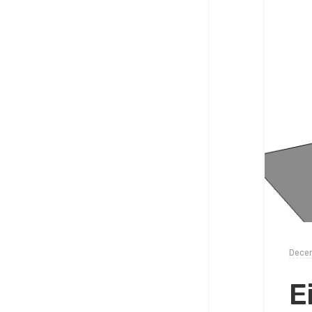
Decem
E