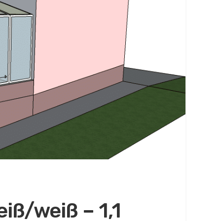
iß/weiß – 1,1