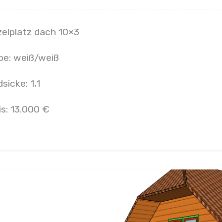
zelplatz dach 10×3
be: weiß/weiß
sicke: 1,1
is: 13.000 €